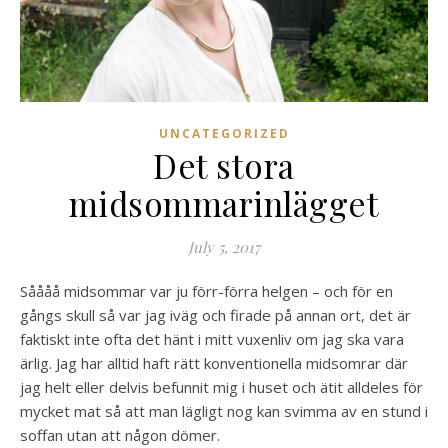
UNCATEGORIZED
Det stora
midsommarinlägget
July 5, 2017
Såååå midsommar var ju förr-förra helgen – och för en
gångs skull så var jag iväg och firade på annan ort, det är
faktiskt inte ofta det hänt i mitt vuxenliv om jag ska vara
ärlig. Jag har alltid haft rätt konventionella midsomrar där
jag helt eller delvis befunnit mig i huset och ätit alldeles för
mycket mat så att man lägligt nog kan svimma av en stund i
soffan utan att någon dömer.