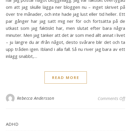
när jag postar något blogginlägg. Jag var faktiskt övertygad
om att jag skulle lägga ner bloggen nu – inget skrivet på
över tre månader, och inte hade jag lust eller tid heller. Ett
par gånger har jag satt mig ner för och fortsätta på de
utkast som jag faktiskt har, men slutat efter bara några
minuter. Men jag tänker att det är som med allt annat i livet
– ju längre du är ifrån något, desto svårare blir det och ta
upp tråden igen. Ibland i alla fall. Så nu river jag bara av ett
inlägg snabbt,…
READ MORE
on 
Rebecca Andersson
Comments Off
ADHD