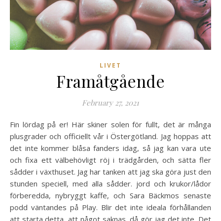
LIVET
Framåtgående
February 27, 2021
Fin lördag på er! Här skiner solen för fullt, det är många
plusgrader och officiellt vår i Östergötland. Jag hoppas att
det inte kommer blåsa fanders idag, så jag kan vara ute
och fixa ett välbehövligt röj i trädgården, och sätta fler
sådder i växthuset. Jag har tanken att jag ska göra just den
stunden speciell, med alla sådder. jord och krukor/lådor
förberedda, nybryggt kaffe, och Sara Bäckmos senaste
podd väntandes på Play. Blir det inte ideala förhållanden
att starta detta, att något saknas, då gör jag det inte. Det