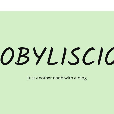
OBYLISCI
Just another noob with a blog