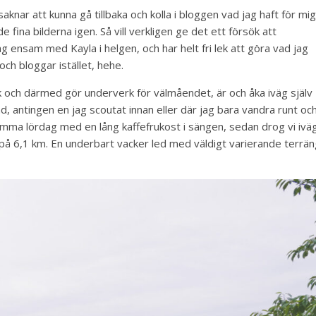
aknar att kunna gå tillbaka och kolla i bloggen vad jag haft för mig
 fina bilderna igen. Så vill verkligen ge det ett försök att
g ensam med Kayla i helgen, och har helt fri lek att göra vad jag
och bloggar istället, hehe.
 och därmed gör underverk för välmåendet, är och åka iväg själv
, antingen en jag scoutat innan eller där jag bara vandra runt oc
amma lördag med en lång kaffefrukost i sängen, sedan drog vi ivä
n på 6,1 km. En underbart vacker led med väldigt varierande terrä