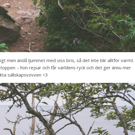
t men ändå ljummet med viss bris, så det inte blir alltför varmt.
r toppen – hon rejsar och får världens ryck och det ger ännu mer
fekta sällskapsvovven <3