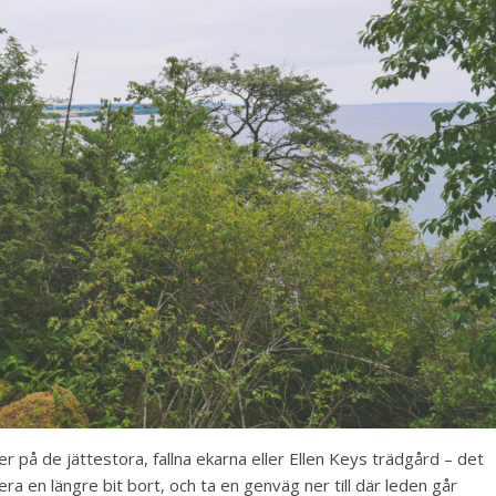
lder på de jättestora, fallna ekarna eller Ellen Keys trädgård – det
kera en längre bit bort, och ta en genväg ner till där leden går