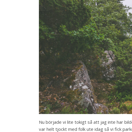
Nu började vi lite tokigt så att jag inte har bi
var helt tjockt med folk ute idag så vi fick par