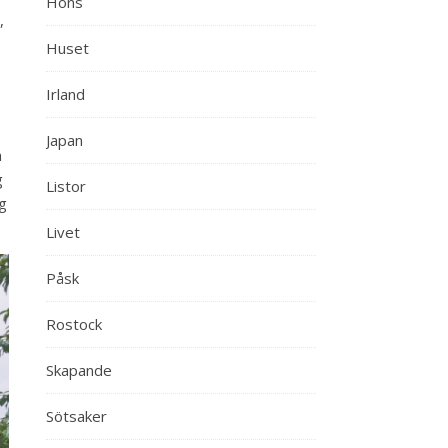
Höns
,
Huset
Irland
Japan
h
g
Listor
ng
Livet
Påsk
Rostock
Skapande
Sötsaker