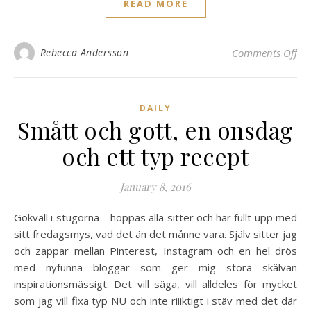
READ MORE
on 
Rebecca Andersson
Comments Off
DAILY
Smått och gott, en onsdag
och ett typ recept
January 8, 2016
Gokväll i stugorna – hoppas alla sitter och har fullt upp med
sitt fredagsmys, vad det än det månne vara. Själv sitter jag
och zappar mellan Pinterest, Instagram och en hel drös
med nyfunna bloggar som ger mig stora skälvan
inspirationsmässigt. Det vill säga, vill alldeles för mycket
som jag vill fixa typ NU och inte riiiktigt i stäv med det där