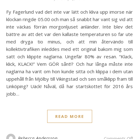
Fy Fagerlund vad det inte var lätt och kliva upp imorse när
klockan ringde 05.00 och man så snabbt har vant sig vid att
inte väckas förrän morgonljuset anländer. Inte blev det
bättre av att det var den kallaste temperaturen so far ute
med dryga tio minus, och att min återvändo till
kollektivtrafiken inleddes med ett original bakom mig som
satt och klippte naglarna. Ungefär 80% av resan. “Klack,
klick, KLACK!” Vem GÖR sånt!? Och hur långa måste inte
naglarna ha varit om hon kunde sitta och klippa i dem utan
uppehåll från Mjölby till Vikingstad och sen småklipp fram till
Linköping? Uäck! Nåväl, då har startskottet för 2016 års
jobb…
READ MORE
on 
Rebecca Andersson
Comments Off