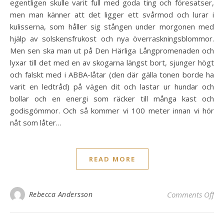
egentligen skulle varit full med goda ting och föresatser,
men man känner att det ligger ett svårmod och lurar i
kulisserna, som håller sig stången under morgonen med
hjälp av solskensfrukost och nya överraskningsblommor.
Men sen ska man ut på Den Härliga Långpromenaden och
lyxar till det med en av skogarna längst bort, sjunger högt
och falskt med i ABBA-låtar (den där gälla tonen borde ha
varit en ledtråd) på vägen dit och lastar ur hundar och
bollar och en energi som räcker till många kast och
godisgömmor. Och så kommer vi 100 meter innan vi hör
nåt som låter…
READ MORE
on
Rebecca Andersson
Comments Off