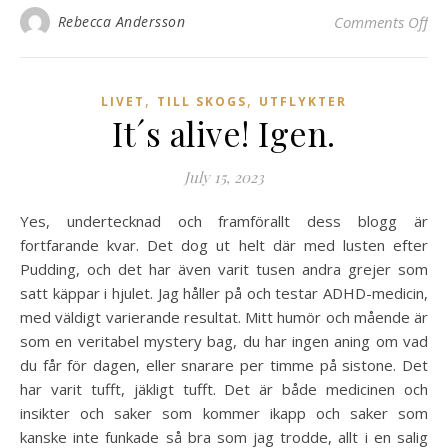
on
Rebecca Andersson
Comments Off
,
,
LIVET
TILL SKOGS
UTFLYKTER
It´s alive! Igen.
July 15, 2023
Yes, undertecknad och framförallt dess blogg är
fortfarande kvar. Det dog ut helt där med lusten efter
Pudding, och det har även varit tusen andra grejer som
satt käppar i hjulet. Jag håller på och testar ADHD-medicin,
med väldigt varierande resultat. Mitt humör och mående är
som en veritabel mystery bag, du har ingen aning om vad
du får för dagen, eller snarare per timme på sistone. Det
har varit tufft, jäkligt tufft. Det är både medicinen och
insikter och saker som kommer ikapp och saker som
kanske inte funkade så bra som jag trodde, allt i en salig