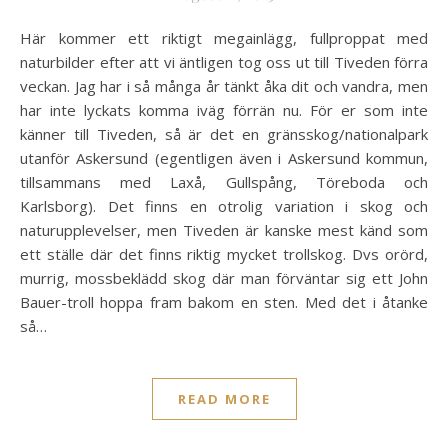
Här kommer ett riktigt megainlägg, fullproppat med
naturbilder efter att vi äntligen tog oss ut till Tiveden förra
veckan. Jag har i så många år tänkt åka dit och vandra, men
har inte lyckats komma iväg förrän nu. För er som inte
känner till Tiveden, så är det en gränsskog/nationalpark
utanför Askersund (egentligen även i Askersund kommun,
tillsammans med Laxå, Gullspång, Töreboda och
Karlsborg). Det finns en otrolig variation i skog och
naturupplevelser, men Tiveden är kanske mest känd som
ett ställe där det finns riktig mycket trollskog. Dvs orörd,
murrig, mossbeklädd skog där man förväntar sig ett John
Bauer-troll hoppa fram bakom en sten. Med det i åtanke
så…
READ MORE