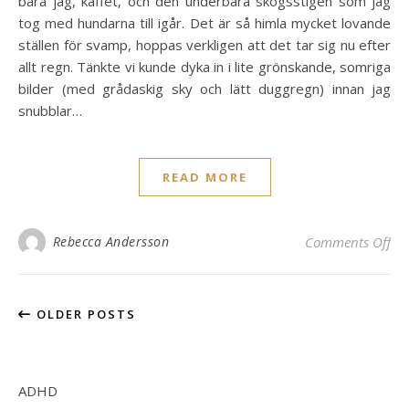
bara jag, kaffet, och den underbara skogsstigen som jag
tog med hundarna till igår. Det är så himla mycket lovande
ställen för svamp, hoppas verkligen att det tar sig nu efter
allt regn. Tänkte vi kunde dyka in i lite grönskande, somriga
bilder (med grådaskig sky och lätt duggregn) innan jag
snubblar…
READ MORE
on
Rebecca Andersson
Comments Off
OLDER POSTS
ADHD