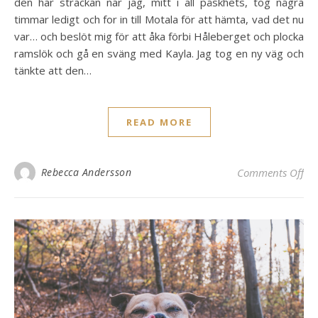
den här sträckan när jag, mitt i all påskhets, tog några
timmar ledigt och for in till Motala för att hämta, vad det nu
var… och beslöt mig för att åka förbi Håleberget och plocka
ramslök och gå en sväng med Kayla. Jag tog en ny väg och
tänkte att den…
READ MORE
on
Rebecca Andersson
Comments Off