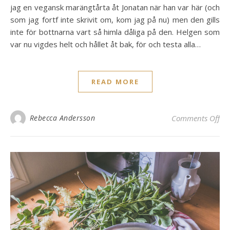
jag en vegansk marängtårta åt Jonatan när han var här (och
som jag fortf inte skrivit om, kom jag på nu) men den gills
inte för bottnarna vart så himla dåliga på den. Helgen som
var nu vigdes helt och hållet åt bak, för och testa alla…
READ MORE
on 
Rebecca Andersson
Comments Off