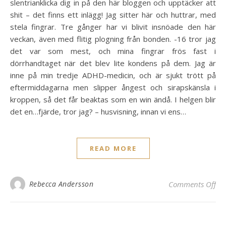
slentrianklicka dig in på den här bloggen och upptäcker att
shit – det finns ett inlägg! Jag sitter här och huttrar, med
stela fingrar. Tre gånger har vi blivit insnöade den här
veckan, även med flitig plogning från bonden. -16 tror jag
det var som mest, och mina fingrar frös fast i
dörrhandtaget när det blev lite kondens på dem. Jag är
inne på min tredje ADHD-medicin, och är sjukt trött på
eftermiddagarna men slipper ångest och sirapskänsla i
kroppen, så det får beaktas som en win ändå. I helgen blir
det en…fjärde, tror jag? – husvisning, innan vi ens…
READ MORE
on
Rebecca Andersson
Comments Off