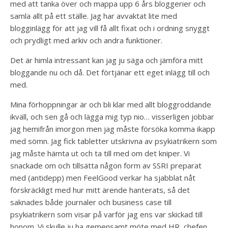
med att tanka över och mappa upp 6 års bloggerier och
samla allt på ett ställe. Jag har avvaktat lite med
blogginlägg för att jag vill få allt fixat och i ordning snyggt
och prydligt med arkiv och andra funktioner.
Det är himla intressant kan jag ju säga och jämföra mitt
bloggande nu och då. Det förtjänar ett eget inlägg till och
med.
Mina förhoppningar är och bli klar med allt bloggroddande
ikväll, och sen gå och lägga mig typ nio… visserligen jobbar
jag hemifrån imorgon men jag måste försöka komma ikapp
med sömn. Jag fick tabletter utskrivna av psykiatrikern som
jag måste hämta ut och ta till med om det kniper. Vi
snackade om och tillsätta någon form av SSRI preparat
med (antidepp) men FeelGood verkar ha sjabblat nåt
förskräckligt med hur mitt ärende hanterats, så det
saknades både journaler och business case till
psykiatrikern som visar på varför jag ens var skickad till
honom. Vi skulle ju ha gemensamt möte med HR, chefen