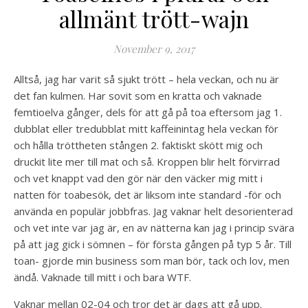
allmänt trött-wajn
November 9, 2017
Alltså, jag har varit så sjukt trött – hela veckan, och nu är
det fan kulmen. Har sovit som en kratta och vaknade
femtioelva gånger, dels för att gå på toa eftersom jag 1.
dubblat eller tredubblat mitt kaffeinintag hela veckan för
och hålla tröttheten stången 2. faktiskt skött mig och
druckit lite mer till mat och så. Kroppen blir helt förvirrad
och vet knappt vad den gör när den väcker mig mitt i
natten för toabesök, det är liksom inte standard -för och
använda en populär jobbfras. Jag vaknar helt desorienterad
och vet inte var jag är, en av nätterna kan jag i princip svära
på att jag gick i sömnen – för första gången på typ 5 år. Till
toan- gjorde min business som man bör, tack och lov, men
ändå. Vaknade till mitt i och bara WTF.
Vaknar mellan 02-04 och tror det är dags att gå upp.