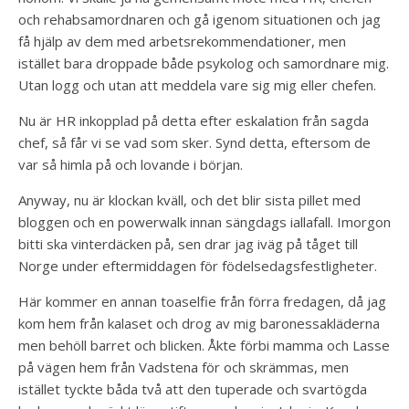
och rehabsamordnaren och gå igenom situationen och jag
få hjälp av dem med arbetsrekommendationer, men
istället bara droppade både psykolog och samordnare mig.
Utan logg och utan att meddela vare sig mig eller chefen.
Nu är HR inkopplad på detta efter eskalation från sagda
chef, så får vi se vad som sker. Synd detta, eftersom de
var så himla på och lovande i början.
Anyway, nu är klockan kväll, och det blir sista pillet med
bloggen och en powerwalk innan sängdags iallafall. Imorgon
bitti ska vinterdäcken på, sen drar jag iväg på tåget till
Norge under eftermiddagen för födelsedagsfestligheter.
Här kommer en annan toaselfie från förra fredagen, då jag
kom hem från kalaset och drog av mig baronessakläderna
men behöll barret och blicken. Åkte förbi mamma och Lasse
på vägen hem från Vadstena för och skrämmas, men
istället tyckte båda två att den tuperade och svartögda