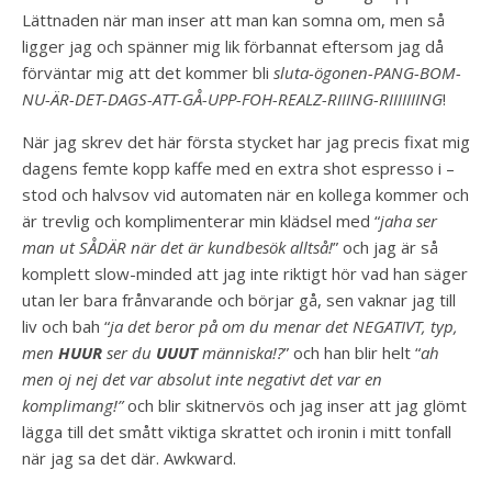
Lättnaden när man inser att man kan somna om, men så
ligger jag och spänner mig lik förbannat eftersom jag då
förväntar mig att det kommer bli
sluta-ögonen-PANG-BOM-
NU-ÄR-DET-DAGS-ATT-GÅ-UPP-FOH-REALZ-RIIING-RIIIIIIING
!
När jag skrev det här första stycket har jag precis fixat mig
dagens femte kopp kaffe med en extra shot espresso i –
stod och halvsov vid automaten när en kollega kommer och
är trevlig och komplimenterar min klädsel med “
jaha ser
man ut SÅDÄR när det är kundbesök alltså!
” och jag är så
komplett slow-minded att jag inte riktigt hör vad han säger
utan ler bara frånvarande och börjar gå, sen vaknar jag till
liv och bah “
ja det beror på om du menar det NEGATIVT, typ,
men
HUUR
ser du
UU
UT
människa!?
” och han blir helt “
ah
men oj nej det var absolut inte negativt det var en
komplimang!”
och blir skitnervös och jag inser att jag glömt
lägga till det smått viktiga skrattet och ironin i mitt tonfall
när jag sa det där. Awkward.