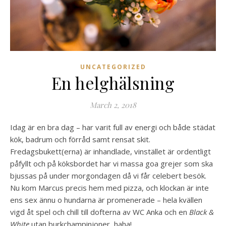
UNCATEGORIZED
En helghälsning
March 2, 2018
Idag är en bra dag – har varit full av energi och både städat
kök, badrum och förråd samt rensat skit.
Fredagsbukett(erna) är inhandlade, vinstället är ordentligt
påfyllt och på köksbordet har vi massa goa grejer som ska
bjussas på under morgondagen då vi får celebert besök.
Nu kom Marcus precis hem med pizza, och klockan är inte
ens sex ännu o hundarna är promenerade – hela kvällen
vigd åt spel och chill till dofterna av WC Anka och en
Black &
White
utan burkchampinjoner, haha!