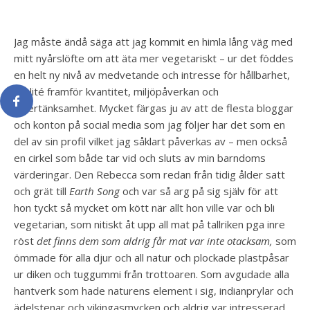
Jag måste ändå säga att jag kommit en himla lång väg med
mitt nyårslöfte om att äta mer vegetariskt – ur det föddes
en helt ny nivå av medvetande och intresse för hållbarhet,
kvalité framför kvantitet, miljöpåverkan och
eftertänksamhet. Mycket färgas ju av att de flesta bloggar
och konton på social media som jag följer har det som en
del av sin profil vilket jag såklart påverkas av – men också
en cirkel som både tar vid och sluts av min barndoms
värderingar. Den Rebecca som redan från tidig ålder satt
och grät till
Earth Song
och var så arg på sig själv för att
hon tyckt så mycket om kött när allt hon ville var och bli
vegetarian, som nitiskt åt upp all mat på tallriken pga inre
röst
det finns dem som aldrig får mat var inte otacksam,
som
ömmade för alla djur och all natur och plockade plastpåsar
ur diken och tuggummi från trottoaren. Som avgudade alla
hantverk som hade naturens element i sig, indianprylar och
ädelstenar och vikingasmycken och aldrig var intresserad