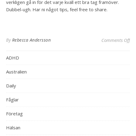
verkligen gå in för det varje kväll ett bra tag framöver.
Dubbel-ugh. Har ni något tips, feel free to share.
on 
By
Rebecca Andersson
Comments Off
ADHD
Australien
Daily
Fåglar
Företag
Hälsan