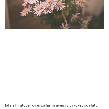
Iallafall – utöver ovan så har vi även röjt i köket och fått