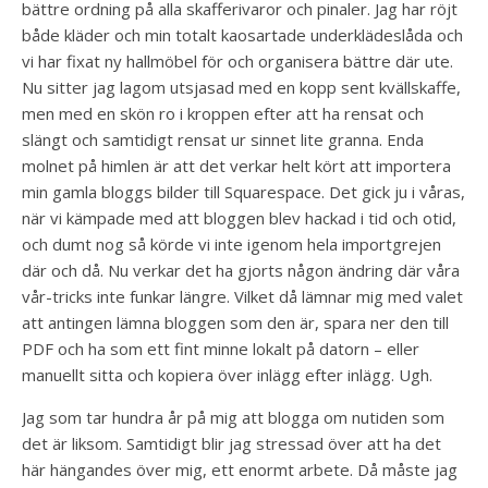
bättre ordning på alla skafferivaror och pinaler. Jag har röjt
både kläder och min totalt kaosartade underklädeslåda och
vi har fixat ny hallmöbel för och organisera bättre där ute.
Nu sitter jag lagom utsjasad med en kopp sent kvällskaffe,
men med en skön ro i kroppen efter att ha rensat och
slängt och samtidigt rensat ur sinnet lite granna. Enda
molnet på himlen är att det verkar helt kört att importera
min gamla bloggs bilder till Squarespace. Det gick ju i våras,
när vi kämpade med att bloggen blev hackad i tid och otid,
och dumt nog så körde vi inte igenom hela importgrejen
där och då. Nu verkar det ha gjorts någon ändring där våra
vår-tricks inte funkar längre. Vilket då lämnar mig med valet
att antingen lämna bloggen som den är, spara ner den till
PDF och ha som ett fint minne lokalt på datorn – eller
manuellt sitta och kopiera över inlägg efter inlägg. Ugh.
Jag som tar hundra år på mig att blogga om nutiden som
det är liksom. Samtidigt blir jag stressad över att ha det
här hängandes över mig, ett enormt arbete. Då måste jag