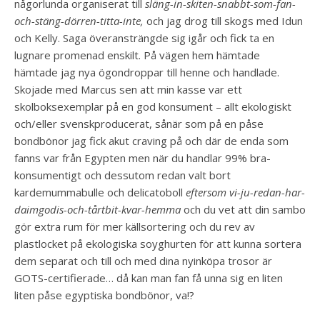
någorlunda organiserat till
släng-in-skiten-snabbt-som-fan-
och-stäng-dörren-titta-inte,
och jag drog till skogs med Idun
och Kelly. Saga överansträngde sig igår och fick ta en
lugnare promenad enskilt. På vägen hem hämtade
hämtade jag nya ögondroppar till henne och handlade.
Skojade med Marcus sen att min kasse var ett
skolboksexemplar på en god konsument – allt ekologiskt
och/eller svenskproducerat, sånär som på en påse
bondbönor jag fick akut craving på och där de enda som
fanns var från Egypten men när du handlar 99% bra-
konsumentigt och dessutom redan valt bort
kardemummabulle och delicatoboll
eftersom vi-ju-redan-har-
daimgodis-och-tårtbit-kvar-hemma
och du vet att din sambo
gör extra rum för mer källsortering och du rev av
plastlocket på ekologiska soyghurten för att kunna sortera
dem separat och till och med dina nyinköpa trosor är
GOTS-certifierade… då kan man fan få unna sig en liten
liten påse egyptiska bondbönor, va!?