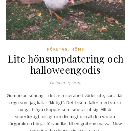
,
FÖRETAG
HÖNS
Lite hönsuppdatering och
halloweengodis
October 27, 2019
Gomorron söndag – det är miserabelt väder ute, sånt där 
regn som jag kallar “kletigt”. Det liksom faller med stora 
tunga, tröga droppar som smetar ut sig. Allt är 
superfuktigt, disigt och dimmigt och all den vackra 
färgprakten börjar förvandlas till en gråbrun massa. Now 
entering the depressing cycle, typ. 