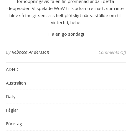
förhoppningsvis få en fin promenad ändå i detta 
deppväder. Vi spelade WoW till klockan tre inatt, som inte 
blev så farligt sent alls helt plötsligt när vi ställde om till 
vintertid, hehe.
Ha en go söndag!
on
By
Rebecca Andersson
Comments Off
ADHD
Australien
Daily
Fåglar
Företag