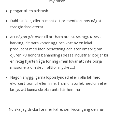
my mind:
pengar till en airbrush
Dahliaknölar, eller allmänt ett presentkort hos något 
trädgårdsrelaterat
att någon går över till att bara äta KRAV-ägg/KRAV-
kyckling, alt bara köper ägg och kött av en lokal 
producent med liten besättning och stor omsorg om 
djuren <3 hönors behandling i dessa industrier börjar bli 
en riktig hjärtefråga för mig (men lovar att inte börja 
missionera om det – alltför mycket…)
Någon snygg, gärna loppisfyndad eller i alla fall med 
eko-cert-bomull eller linne, t-shirt i storlek medium eller 
large, att kunna skrota runt i här hemma
Nu ska jag dricka lite mer kaffe, sen kicka igång den här 