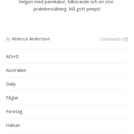
helgen med pannkakor, bilkörande och en stor 
pralinbeställning. Må gott peeps!
on 
By
Rebecca Andersson
Comments Off
ADHD
Australien
Daily
Fåglar
Företag
Hälsan