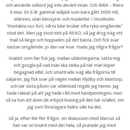
och använde sökord jag inte använt innan. Och BAM – there 
it was. En 6 år gammal skåpbil som bara gått 3000 mil, 
eldriven, utan blessyrer och maskinfel. I Stockholm. 
“Kontakta oss fort, vårta bilar brukar ofta ryka omgående” 
stod det. Men jag stod mitt på REKO, så jag drog iväg ett 
mail så länge och hoppades på det bästa. Och fick svar 
nästan omgående. Jo den var kvar. Hade jag några frågor?
Snabbt som fan fick jag, mellan utlämningarna, sätta mig 
och googla på vad man ska tänka på när man köper 
begagnad elbil, och smattrade iväg alla frågorna till 
säljaren. Jag fick svar på vägen mellan Mjölby och Mantorp, 
och när sista påsen var utlämnad ringde jag henne. Jag 
hade räknat på att jag hade råd med handpenningen, men 
så sa hon att även de erbjöd leasing på den här istället, om 
jag som företagare hellre ville ha det. 
Så ja, efter lite fler frågor, en diskussion med Marcus så 
han var on board med det hela, så pratade jag med 