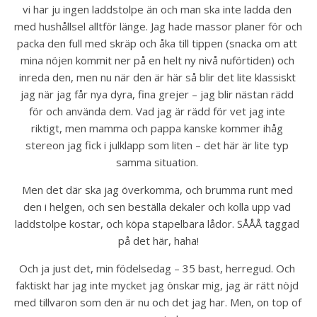
vi har ju ingen laddstolpe än och man ska inte ladda den 
med hushållsel alltför länge. Jag hade massor planer för och 
packa den full med skräp och åka till tippen (snacka om att 
mina nöjen kommit ner på en helt ny nivå nuförtiden) och 
inreda den, men nu när den är här så blir det lite klassiskt 
jag när jag får nya dyra, fina grejer – jag blir nästan rädd 
för och använda dem. Vad jag är rädd för vet jag inte 
riktigt, men mamma och pappa kanske kommer ihåg 
stereon jag fick i julklapp som liten – det här är lite typ 
samma situation. 
Men det där ska jag överkomma, och brumma runt med 
den i helgen, och sen beställa dekaler och kolla upp vad 
laddstolpe kostar, och köpa stapelbara lådor. SÅÅÅ taggad 
på det här, haha!
Och ja just det, min födelsedag – 35 bast, herregud. Och 
faktiskt har jag inte mycket jag önskar mig, jag är rätt nöjd 
med tillvaron som den är nu och det jag har. Men, on top of 