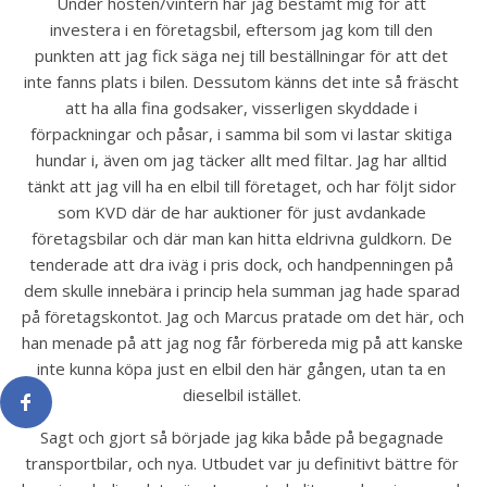
Under hösten/vintern har jag bestämt mig för att 
investera i en företagsbil, eftersom jag kom till den 
punkten att jag fick säga nej till beställningar för att det 
inte fanns plats i bilen. Dessutom känns det inte så fräscht 
att ha alla fina godsaker, visserligen skyddade i 
förpackningar och påsar, i samma bil som vi lastar skitiga 
hundar i, även om jag täcker allt med filtar. Jag har alltid 
tänkt att jag vill ha en elbil till företaget, och har följt sidor 
som KVD där de har auktioner för just avdankade 
företagsbilar och där man kan hitta eldrivna guldkorn. De 
tenderade att dra iväg i pris dock, och handpenningen på 
dem skulle innebära i princip hela summan jag hade sparad 
på företagskontot. Jag och Marcus pratade om det här, och 
han menade på att jag nog får förbereda mig på att kanske 
inte kunna köpa just en elbil den här gången, utan ta en 
dieselbil istället. 
Sagt och gjort så började jag kika både på begagnade 
transportbilar, och nya. Utbudet var ju definitivt bättre för 