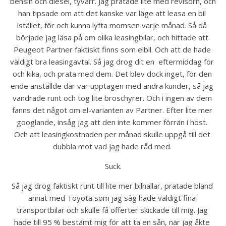
bensin och diesel, tyvärr. Jag pratade lite med revisorn, och 
han tipsade om att det kanske var läge att leasa en bil 
istället, för och kunna lyfta momsen varje månad. Så då 
började jag läsa på om olika leasingbilar, och hittade att 
Peugeot Partner faktiskt finns som elbil. Och att de hade 
väldigt bra leasingavtal. Så jag drog dit en  eftermiddag för 
och kika, och prata med dem. Det blev dock inget, för den 
ende anställde där var upptagen med andra kunder, så jag 
vandrade runt och tog lite broschyrer. Och i ingen av dem 
fanns det något om el-varianten av Partner. Efter lite mer 
googlande, insåg jag att den inte kommer förrän i höst. 
Och att leasingkostnaden per månad skulle uppgå till det 
dubbla mot vad jag hade råd med. 
Suck.
Så jag drog faktiskt runt till lite mer bilhallar, pratade bland 
annat med Toyota som jag såg hade väldigt fina 
transportbilar och skulle få offerter skickade till mig. Jag 
hade till 95 % bestämt mig för att ta en sån, när jag åkte 