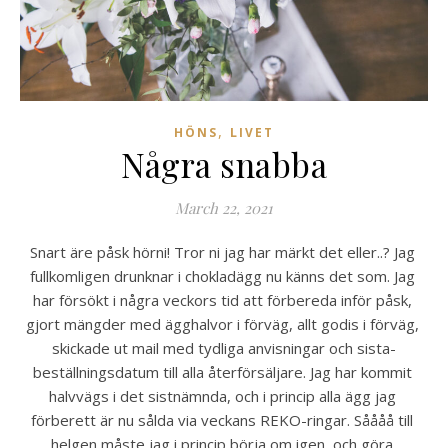
,
HÖNS
LIVET
Några snabba
March 22, 2021
Snart äre påsk hörni! Tror ni jag har märkt det eller..? Jag 
fullkomligen drunknar i chokladägg nu känns det som. Jag 
har försökt i några veckors tid att förbereda inför påsk, 
gjort mängder med ägghalvor i förväg, allt godis i förväg, 
skickade ut mail med tydliga anvisningar och sista-
beställningsdatum till alla återförsäljare. Jag har kommit 
halvvägs i det sistnämnda, och i princip alla ägg jag 
förberett är nu sålda via veckans REKO-ringar. Såååå till 
helgen måste jag i princip börja om igen, och göra 