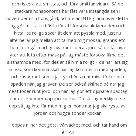
och riskera att smittas, och föra smittan vidare. Så de 
stackars hönapönorna har fått vara instängda sen i 
november i sin hönsgård, och de är INTE glada över detta. 
Jag gör mitt allra bästa för att försöka aktivera dem och 
hitta lite roliga saker åt dem att pyssla med. Just nu 
alternerar jag mellan att ta med mig mossa, granris etc 
hem, och gå in och gräva runt i deras jord så de får nya 
ytor att leta efter mask på. Jag måste försöka filma det 
sistnämnda med, för det är så himla roligt – de har lärt sig 
nu vad som komma skall när jag kommer in med spaden, 
och rusar runt som, tja… yra höns runt mina fötter och 
spaden när jag gräver. De ser också skillnad på när jag 
mest föser runt jord, och när jag gör ett djupare spadtag 
där det kommer upp jordkockor. Då får jag verkligen se 
upp så jag inte får med mig en höna när jag ska rysta av 
jorden och hugga sönder kockan.
Hoppas ni har det gött i vårvädret med, och tar hand om 
er! <3