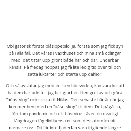
Obligatorisk första blåsippebild! Ja, första som jag fick syn 
på i alla fall. Det våras i växthuset och mina små odlingar 
med, det tittar upp grönt både här och där. Underbar 
känsla. På fredag hoppas jag få lite ledig tid över till och 
sätta luktärter och starta upp dahlior. 
Och så avslutar jag med en liten hönsvideo, kan vara kul att 
ha dem här också – jag har gjort en liten grej av och göra 
“höns-vlog” och skicka till Niklas. Den senaste här är när jag 
kommer hem med en “påse skog” till dem. Det pågår ju, 
förutom pandemin och ett hästvirus, även en ovanligt 
långdragen fågelinfluensa nu som dessutom krupit 
närmare oss. Då får inte fjäderfän vara frigående längre 