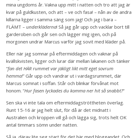
mina ungdoms år. Vakna upp mitt i natten och tro att jag är
kvar på guldkusten, och att – ve och fasa! – nån av de andra
killarna ligger i samma säng som jag! Och jag i bara –
FLÄMT –
underkläderna
! Så jag går upp och vacklar bort till
garderoben och går sen och lägger mig igen, och på
morgonen undrar Marcus varför jag sovit med kläder på.
Eller när jag somnar på eftermiddagen och vaknar på
kvällskvisten, ligger och lurar där mellan lakanen och tänker
“
fan det HÄR rummet var jäkligt likt mitt eget sovrum
hemma
!
” Går upp och vandrar ut i vardagsrummet, där
Marcus somnat i soffan. Står och blinkar förvånat mot
honom. “
Hur fasen lyckades du komma ner hit så snabbt?
“
Sen ska vi inte tala om eftermiddagströttheten överlag.
Runt 15-16 är jag helt slut, för då är det midnatt i
Australien och kroppen vill gå och lägga sig, trots helt OK
antal timmars sömn under natten.
Så ja, därav lite seg start för det här med bloggandet. Och