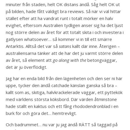
minuter från staden, helt OK distans ändå. Såg helt OK ut
på bilden, hade fått väldigt bra reviews. Så när vi väl hittar
stället efter att ha vandrat runt i totalt mörker en halv
evighet, eftersom Australien tydligen anser sig ha det ljust
nog större delen av året för att totalt skita i och investera i
gatlysen whatsoever… så kommer vi in till ett smärre
Antarktis. Alltså det var så
satans
kallt där inne. Återigen –
australiensarna tänker att de har det ju varmt större delen
av året, så element att
go along with the
betongväggar,
det är ju överflödigt.
Jag har en enda bild från den lägenheten och den ser ni här
uppe, tycker den ändå catchade känslan ganska så bra –
kallt som as, skitiga, halvkrackelerade väggar, ett pyttekök
med världens största köksbord. Där värden åtminstone
hade ställt en kaktus och ett fång rhododendronblad i en
burk för och göra det… hemtrevligt.
Och badrummet… nu var ju jag ändå RÄTT så taggad på