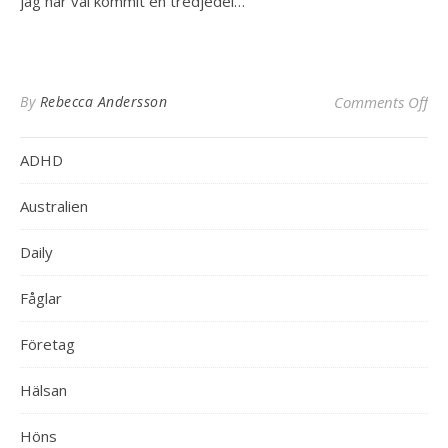
jag har väl kommit en tredjedel…
on 
By
Rebecca Andersson
Comments Off
ADHD
Australien
Daily
Fåglar
Företag
Hälsan
Höns