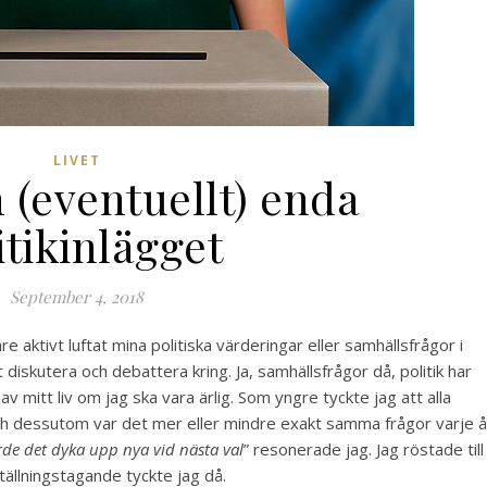
LIVET
 (eventuellt) enda
itikinlägget
September 4, 2018
are aktivt luftat mina politiska värderingar eller samhällsfrågor i
 diskutera och debattera kring. Ja, samhällsfrågor då, politik har
av mitt liv om jag ska vara ärlig. Som yngre tyckte jag att alla
h dessutom var det mer eller mindre exakt samma frågor varje å
rde det dyka upp nya vid nästa val
” resonerade jag. Jag röstade till
 ställningstagande tyckte jag då.