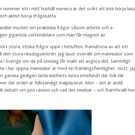
 nummer ett i mitt hushåll numera är det svårt att inte börja läs
ch aktivt börja ifrågasätta.
 handlat mycket om praktiska frågor såsom arbete och a-
ingen gigantisk vattendelare som man får magont av.
hört stora, etiska frågor uppe i hetluften, framdrivna av att ett
till den stora riksdagsentrén. Jag läser överallt om människor som
a i Sverige om de på söndag får makt att avgöra det. Samtidigt
fte i hur öppna människor är med sin främlingsfientlighet. Visst, ja
en ganska gedigen lättkränkthets-lunta emellanåt där folk blir
ioner där ordet är fullständigt malplacerat. Men – det är ändå
 till debatt om just rasism och vad det innebär – och framförallt hur