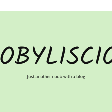
OBYLISCI
Just another noob with a blog