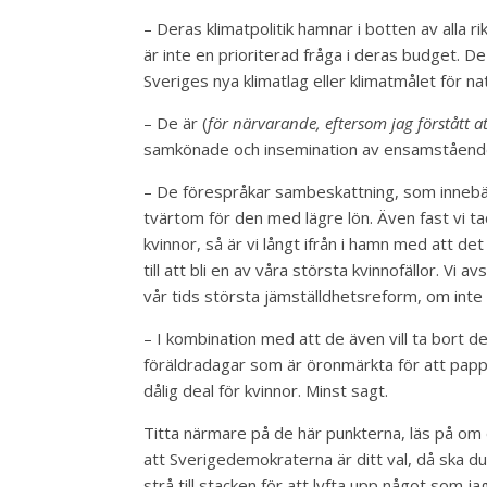
– Deras klimatpolitik hamnar i botten av alla r
är inte en prioriterad fråga i deras budget. De
Sveriges nya klimatlag eller klimatmålet för nat
– De är (
för närvarande, eftersom jag förstått a
samkönade och insemination av ensamståend
– De förespråkar sambeskattning, som innebär 
tvärtom för den med lägre lön. Även fast vi ta
kvinnor, så är vi långt ifrån i hamn med att det
till att bli en av våra största kvinnofällor. 
vår tids största jämställdhetsreform, om inte 
– I kombination med att de även vill ta bort d
föräldradagar som är öronmärkta för att papp
dålig deal för kvinnor. Minst sagt.
Titta närmare på de här punkterna, läs på om 
att Sverigedemokraterna är ditt val, då ska du
strå till stacken för att lyfta upp något som