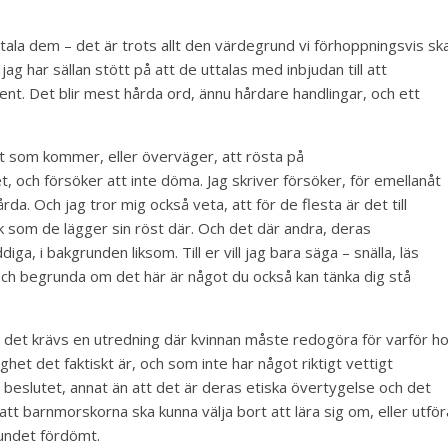
t uttala dem – det är trots allt den värdegrund vi förhoppningsvis sk
jag har sällan stött på att de uttalas med inbjudan till att
t. Det blir mest hårda ord, ännu hårdare handlingar, och ett
het som kommer, eller överväger, att rösta på
 och försöker att inte döma. Jag skriver försöker, för emellanåt
da. Och jag tror mig också veta, att för de flesta är det till
ik som de lägger sin röst där. Och det där andra, deras
diga, i bakgrunden liksom. Till er vill jag bara säga – snälla, läs
och begrunda om det här är något du också kan tänka dig stå
an det krävs en utredning där kvinnan måste redogöra för varför h
ighet det faktiskt är, och som inte har något riktigt vettigt
 beslutet, annat än att det är deras etiska övertygelse och det
 att barnmorskorna ska kunna välja bort att lära sig om, eller utför
undet fördömt.