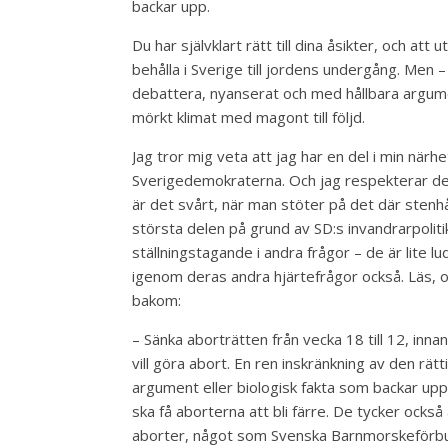
backar upp.
Du har självklart rätt till dina åsikter, och at
behålla i Sverige till jordens undergång. Men – 
debattera, nyanserat och med hållbara argumen
mörkt klimat med magont till följd.
Jag tror mig veta att jag har en del i min när
Sverigedemokraterna. Och jag respekterar det,
är det svårt, när man stöter på det där stenhår
största delen på grund av SD:s invandrarpolit
ställningstagande i andra frågor – de är lite lud
igenom deras andra hjärtefrågor också. Läs, 
bakom:
– Sänka aborträtten från vecka 18 till 12, inn
vill göra abort. En ren inskränkning av den rätt
argument eller biologisk fakta som backar upp
ska få aborterna att bli färre. De tycker också
aborter, något som Svenska Barnmorskeförb