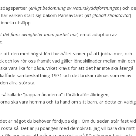
iksdagspartier (
enligt bedömning av Naturskyddsföreningen
) och d
 har varken ställt sig bakom Parisavtalet (
ett globalt klimatavtal
)
ionella utsläpp.
tt det finns oenigheter inom partiet här
) emot adoption av
e.
att den med högst lön i hushållet vinner på att jobba mer, och
ck och lov rör oss framåt vad gäller löneskillnader mellan män och
 ska vara lika för båda. Vilket krävs för att det här inte ska återgå
Vi avskaffade sambeskattning 1971 och det brukar räknas som en av
den allra största.
e så kallade “pappamånaderna” i föräldraförsäkringen,
orna ska vara hemma och ta hand om sitt barn, är detta en väldig
det är något du behöver fördjupa dig i. Om du sedan står fast vid
 rösta så. Det är ju poängen med demokrati. Jag vill bara dra mitt
 jag själv upplever att många som röstar på SD glömmer bort, och