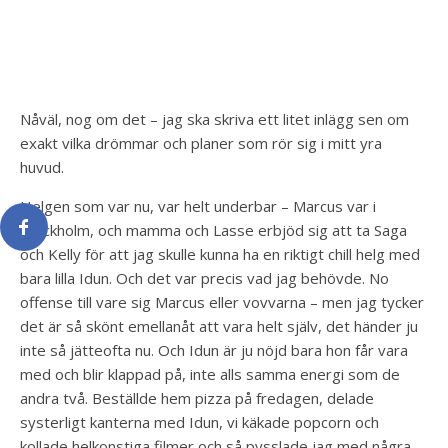
Nåväl, nog om det – jag ska skriva ett litet inlägg sen om
exakt vilka drömmar och planer som rör sig i mitt yra
huvud.
Helgen som var nu, var helt underbar – Marcus var i
Stockholm, och mamma och Lasse erbjöd sig att ta Saga
och Kelly för att jag skulle kunna ha en riktigt chill helg med
bara lilla Idun. Och det var precis vad jag behövde. No
offense till vare sig Marcus eller vovvarna – men jag tycker
det är så skönt emellanåt att vara helt själv, det händer ju
inte så jätteofta nu. Och Idun är ju nöjd bara hon får vara
med och blir klappad på, inte alls samma energi som de
andra två. Beställde hem pizza på fredagen, delade
systerligt kanterna med Idun, vi käkade popcorn och
kollade helkonstiga filmer och så pysslade jag med några