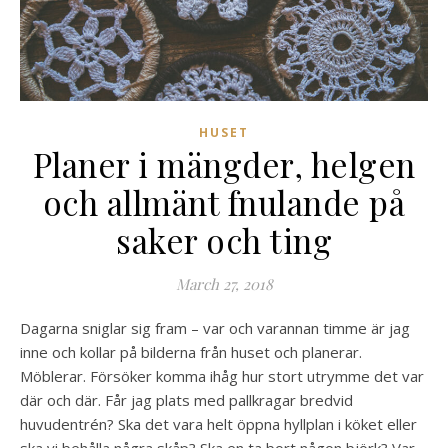
HUSET
Planer i mängder, helgen
och allmänt fnulande på
saker och ting
March 27, 2018
Dagarna sniglar sig fram – var och varannan timme är jag
inne och kollar på bilderna från huset och planerar.
Möblerar. Försöker komma ihåg hur stort utrymme det var
där och där. Får jag plats med pallkragar bredvid
huvudentrén? Ska det vara helt öppna hyllplan i köket eller
ska vi behålla några skåp? Ska en ta bort någon björk? Var