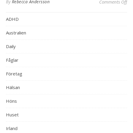
on 
By
Rebecca Andersson
Comments Off
ADHD
Australien
Daily
Fåglar
Företag
Hälsan
Höns
Huset
Irland