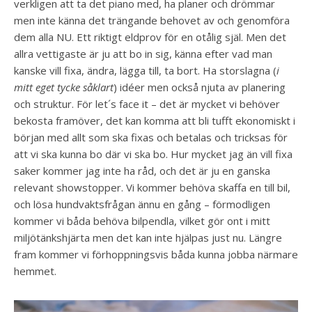
verkligen att ta det piano med, ha planer och drömmar
men inte känna det trängande behovet av och genomföra
dem alla NU. Ett riktigt eldprov för en otålig själ. Men det
allra vettigaste är ju att bo in sig, känna efter vad man
kanske vill fixa, ändra, lägga till, ta bort. Ha storslagna (
i
mitt eget tycke såklart
) idéer men också njuta av planering
och struktur. För let´s face it – det är mycket vi behöver
bekosta framöver, det kan komma att bli tufft ekonomiskt i
början med allt som ska fixas och betalas och tricksas för
att vi ska kunna bo där vi ska bo. Hur mycket jag än vill fixa
saker kommer jag inte ha råd, och det är ju en ganska
relevant showstopper. Vi kommer behöva skaffa en till bil,
och lösa hundvaktsfrågan ännu en gång – förmodligen
kommer vi båda behöva bilpendla, vilket gör ont i mitt
miljötänkshjärta men det kan inte hjälpas just nu. Längre
fram kommer vi förhoppningsvis båda kunna jobba närmare
hemmet.