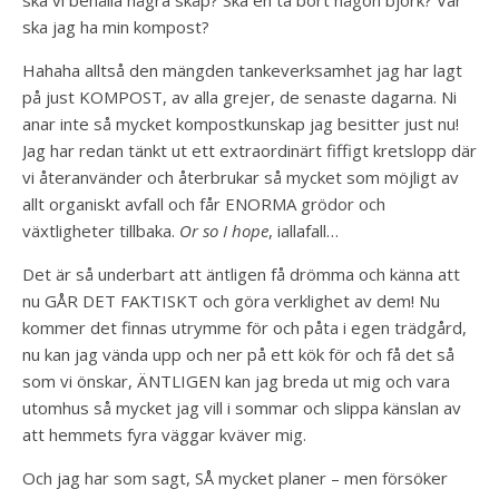
ska jag ha min kompost?
Hahaha alltså den mängden tankeverksamhet jag har lagt
på just KOMPOST, av alla grejer, de senaste dagarna. Ni
anar inte så mycket kompostkunskap jag besitter just nu!
Jag har redan tänkt ut ett extraordinärt fiffigt kretslopp där
vi återanvänder och återbrukar så mycket som möjligt av
allt organiskt avfall och får ENORMA grödor och
växtligheter tillbaka.
Or so I hope
, iallafall…
Det är så underbart att äntligen få drömma och känna att
nu GÅR DET FAKTISKT och göra verklighet av dem! Nu
kommer det finnas utrymme för och påta i egen trädgård,
nu kan jag vända upp och ner på ett kök för och få det så
som vi önskar, ÄNTLIGEN kan jag breda ut mig och vara
utomhus så mycket jag vill i sommar och slippa känslan av
att hemmets fyra väggar kväver mig.
Och jag har som sagt, SÅ mycket planer – men försöker