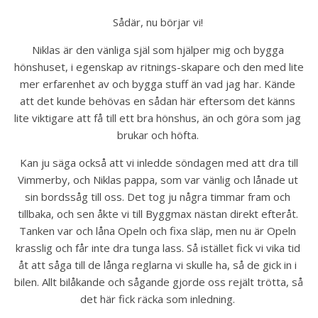
Sådär, nu börjar vi! 
Niklas är den vänliga själ som hjälper mig och bygga 
hönshuset, i egenskap av ritnings-skapare och den med lite 
mer erfarenhet av och bygga stuff än vad jag har. Kände 
att det kunde behövas en sådan här eftersom det känns 
lite viktigare att få till ett bra hönshus, än och göra som jag 
brukar och höfta. 
 Kan ju säga också att vi inledde söndagen med att dra till 
Vimmerby, och Niklas pappa, som var vänlig och lånade ut 
sin bordssåg till oss. Det tog ju några timmar fram och 
tillbaka, och sen åkte vi till Byggmax nästan direkt efteråt. 
Tanken var och låna Opeln och fixa släp, men nu är Opeln 
krasslig och får inte dra tunga lass. Så istället fick vi vika tid 
åt att såga till de långa reglarna vi skulle ha, så de gick in i 
bilen. Allt bilåkande och sågande gjorde oss rejält trötta, så 
det här fick räcka som inledning. 