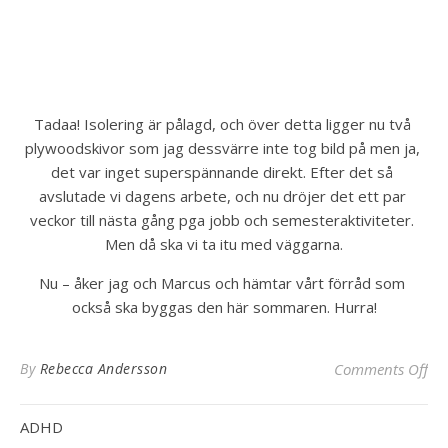
Tadaa! Isolering är pålagd, och över detta ligger nu två 
plywoodskivor som jag dessvärre inte tog bild på men ja, 
det var inget superspännande direkt. Efter det så 
avslutade vi dagens arbete, och nu dröjer det ett par 
veckor till nästa gång pga jobb och semesteraktiviteter. 
Men då ska vi ta itu med väggarna.
Nu – åker jag och Marcus och hämtar vårt förråd som 
också ska byggas den här sommaren. Hurra!
on
By
Rebecca Andersson
Comments Off
ADHD