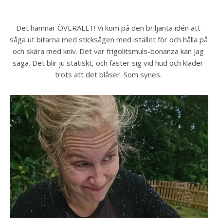
Det hamnar ÖVERALLT! Vi kom på den briljanta idén att 
såga ut bitarna med sticksågen med istället för och hålla på 
och skära med kniv. Det var frigolitsmuls-bonanza kan jag 
säga. Det blir ju statiskt, och fäster sig vid hud och kläder 
trots att det blåser. Som synes. 