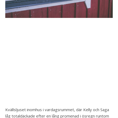
Kvällsljuset inomhus i vardagsrummet, där Kelly och Saga
låg totaldäckade efter en lång promenad i ösregn runtom