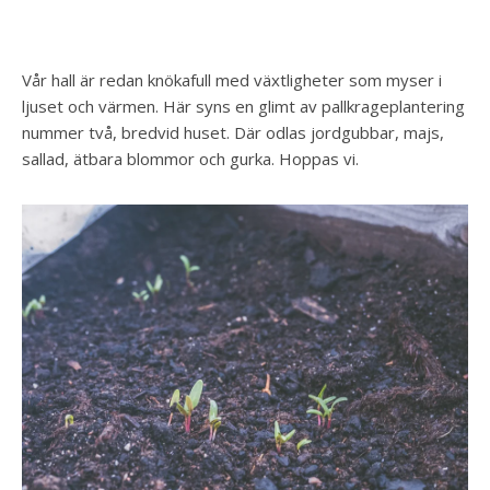
Vår hall är redan knökafull med växtligheter som myser i
ljuset och värmen. Här syns en glimt av pallkrageplantering
nummer två, bredvid huset. Där odlas jordgubbar, majs,
sallad, ätbara blommor och gurka. Hoppas vi.