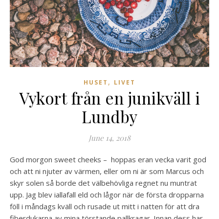
,
HUSET
LIVET
Vykort från en junikväll i
Lundby
June 14, 2018
God morgon sweet cheeks – hoppas eran vecka varit god
och att ni njuter av värmen, eller om ni är som Marcus och
skyr solen så borde det välbehövliga regnet nu muntrat
upp. Jag blev iallafall eld och lågor när de första dropparna
föll i måndags kväll och rusade ut mitt i natten för att dra
fiberdukarna av mina törstande pallkragar. Innan dess har