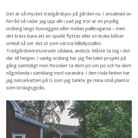
Det är så mycket trädgårdsjox på gården nu. I avsaknad av
förråd så radar jag upp allt i vad jag tror är en prydlig
ordning längs husväggen eller mellan pallkragarna – men
det krävs bara att en spade flyttas eller en kruka blåser
omkull så ser det ut som värsta hillbillystället.
Trädgårdsintresserade sådana, ändock. Måste ta tag i det
där till helgen. I vanlig ordning har jag flertalet projekt på
gång samtidigt men försöker ta dem pö om pö och ha dem
någorlunda i samklang med varandra. I den röda hinken har
jag nässelvatten på G som jag tänkte ge mina små plantor
som lördagsgpdis.